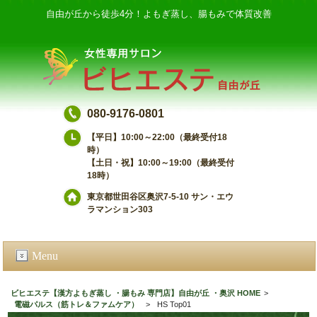
自由が丘から徒歩4分！よもぎ蒸し、腸もみで体質改善
080-9176-0801
【平日】10:00～22:00（最終受付18
時）
【土日・祝】10:00～19:00（最終受付
18時）
東京都世田谷区奥沢7-5-10 サン・エウ
ラマンション303
Menu
ビヒエステ【漢方よもぎ蒸し ・腸もみ 専門店】自由が丘 ・奥沢 HOME
>
電磁パルス（筋トレ＆ファムケア）
>
HS Top01